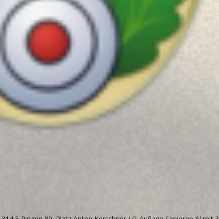
t 314,5 Ringen 80. Platz Anton Kerschner LG-Auflage Senioren IV mit 