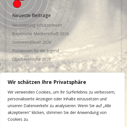
Neueste Beiträge
Renovierung Schützenheim
Bayerische Meisterschaft 2026
Sonnwendfeuer 2026
Pizzaessen für die Jugend
Oberbayerische 2026
Meist gelesenen Beiträge
Wir schätzen Ihre Privatsphäre
Jahresmeisterschaft 2022/23
(22.791)
Vereinsausflug
(21.920)
Wir verwenden Cookies, um Ihr Surferlebnis zu verbessern,
personalisierte Anzeigen oder Inhalte einzusetzen und
Grillfest mit Ehrungen
(21.898)
unseren Datenverkehr zu analysieren. Wenn Sie auf „Alle
Dorf – Olympiade 2023
(21.783)
akzeptieren" klicken, stimmen Sie der Anwendung von
Sonnwendfeuer
(21.720)
Cookies zu.